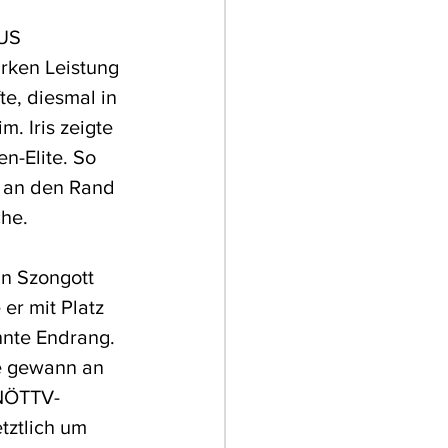
US 
arken Leistung 
e, diesmal in 
. Iris zeigte 
n-Elite. So 
3 an den Rand 
che.
n Szongott 
er mit Platz 
hnte Endrang.
ie gewann an 
 NÖTTV-
tztlich um 