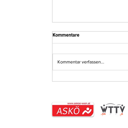
Kommentare
Kommentar verfassen...
Pia Geineder bei ÖM U21 „on
fire“: Doppel-Titel und 3
Podestplätze