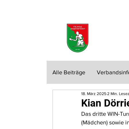
START
NEUES
TRAINING
MEISTER
Alle Beiträge
Verbandsinf
18. März 2025
2 Min. Lesez
Allgemeine Klasse
Tu
Kian Dörri
Das dritte WIN-Tur
(Mädchen) sowie in 