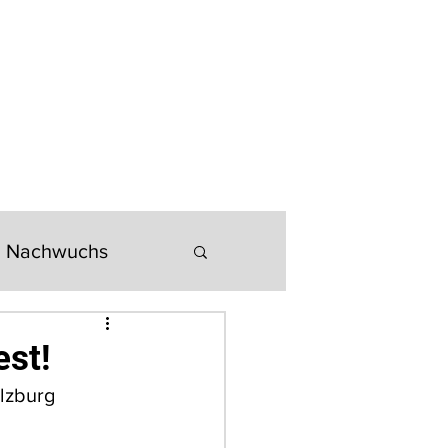
LOADS
SEKTIONEN
ANFAHRT & KONTAKT
Nachwuchs
est!
lzburg 