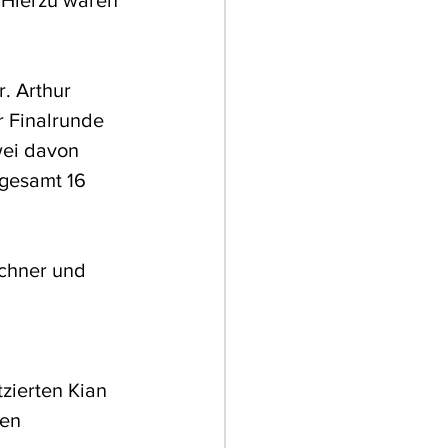
 Hierzu waren 
. Arthur 
r Finalrunde 
wei davon 
sgesamt 16 
chner und 
zierten Kian 
en 