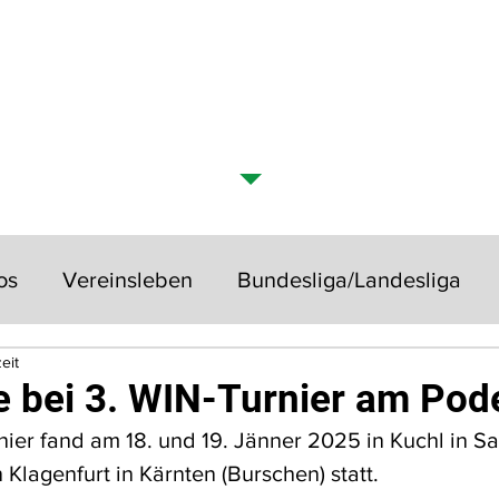
SCHAFT
ÜBER UNS
SPONSOREN
DOWN
NEUES VOM VEREIN > Beiträge
os
Vereinsleben
Bundesliga/Landesliga
eit
rniere
Rückblicke & Jubiläen
e bei 3. WIN-Turnier am Pod
nier fand am 18. und 19. Jänner 2025 in Kuchl in Sa
Klagenfurt in Kärnten (Burschen) statt.