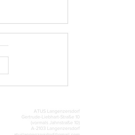
Mädchen-Team bei ÖM
am Start
ATUS Langenzersdorf
Gertrude-Liebhart-Straße 10
(vormals Jahnstraße 10)
A-2103 Langenzersdorf
atuslangenzersdorf@gmail.com