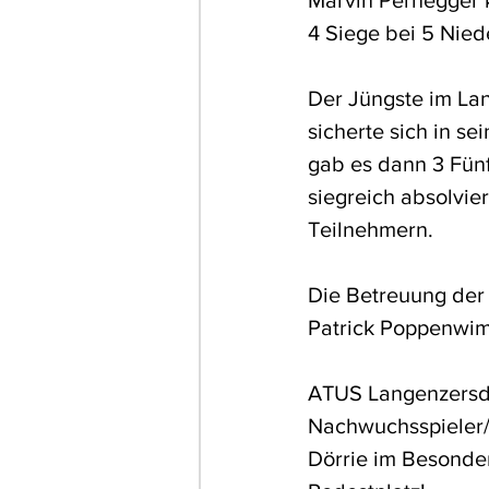
Marvin Pernegger k
4 Siege bei 5 Nied
Der Jüngste im La
sicherte sich in s
gab es dann 3 Fünf
siegreich absolvier
Teilnehmern.
Die Betreuung der
Patrick Poppenwi
ATUS Langenzersdor
Nachwuchsspieler/i
Dörrie im Besonder