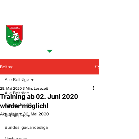
NEUES VOM VEREIN >
Beiträge
Beitrag
Alle Beiträge
29. Mai 2020
3 Min. Lesezeit
Alle Beiträge
Training ab 02. Juni 2020
Verbandsinfos
wieder möglich!
Aktualisiert:
30. Mai 2020
Vereinsleben
Bundesliga/Landesliga
Nachwuchs