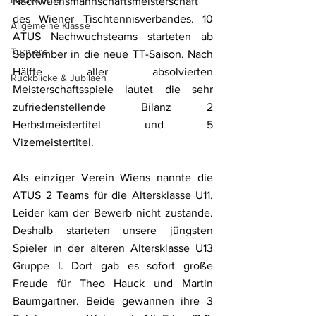
Nachwuchsmannschaftsmeisterschaft 
des Wiener Tischtennisverbandes. 10 
Allgemeine Klasse
ATUS Nachwuchsteams starteten ab 
Turniere
September in die neue TT-Saison. Nach 
Hälfte aller absolvierten 
Rückblicke & Jubiläen
Meisterschaftsspiele lautet die sehr 
zufriedenstellende Bilanz 2 
Herbstmeistertitel und 5 
Vizemeistertitel. 
Als einziger Verein Wiens nannte die 
ATUS 2 Teams für die Altersklasse U11. 
Leider kam der Bewerb nicht zustande. 
Deshalb starteten unsere jüngsten 
Spieler in der älteren Altersklasse U13 
Gruppe I. Dort gab es sofort große 
Freude für Theo Hauck und Martin 
Baumgartner. Beide gewannen ihre 3 