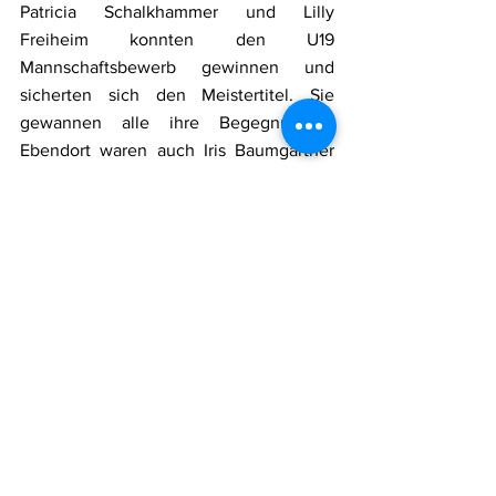
Patricia Schalkhammer und Lilly 
Freiheim konnten den U19 
Mannschaftsbewerb gewinnen und 
sicherten sich den Meistertitel. Sie 
gewannen alle ihre Begegnungen! 
Ebendort waren auch Iris Baumgartner 
und Kian Dörrie im U15 Bewerb an der 
Tischtennisplatte zugegen. Sie starteten 
mit 2 Siegen. Nach 2 teilweise knappen 
Niederlagen mussten sie am Ende mit 
Platz 4 Vorlieb nehmen.