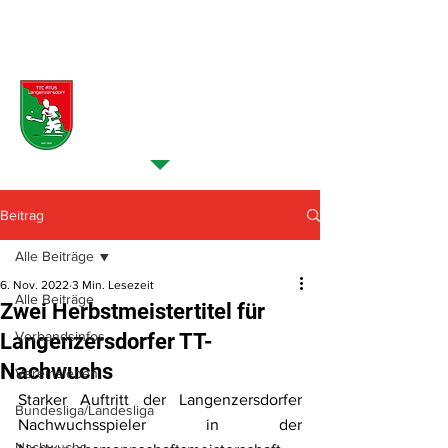
NEUES VOM VEREIN >
Beiträge
Beitrag
Alle Beiträge
6. Nov. 2022
3 Min. Lesezeit
Alle Beiträge
Zwei Herbstmeistertitel für
Verbandsinfos
Langenzersdorfer TT-
Nachwuchs
Vereinsleben
Starker Auftritt der Langenzersdorfer 
Bundesliga/Landesliga
Nachwuchsspieler in der 
Nachwuchs