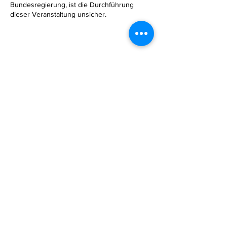
Bundesregierung, ist die Durchführung
dieser Veranstaltung unsicher.
Diese Veranstaltung teilen
ATUS Langenzersdorf
Gertrude-Liebhart-Straße 10
(vormals Jahnstraße 10)
A-2103 Langenzersdorf
atuslangenzersdorf@gmail.com
Mitglieder Log In