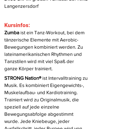
Langenzersdorf
Kursinfos:
Zumba
ist ein Tanz-Workout, bei dem
tänzerische E
lemente mit A
erobic-
Bewegungen kombiniert werden. Zu
lateina
merikanischen Rhythmen und
Tanzstilen wird mit viel Spaß der
ganze Körper trainiert.
STRONG Nation®️
ist Intervalltraining
zu
Musik. Es kombiniert Eigengewichts-,
Muskelaufbau- und Kardiotraining.
Trainiert wird zu Originalmusik, die
speziell auf jede einzelne
Bewegungsabfolge abgestimmt
wurde. Jede Kniebeuge, jeder
Ausfallschritt, jeder Burpee wird von