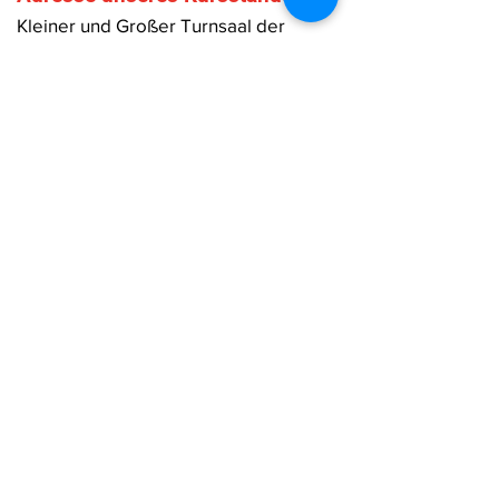
Kleiner und Großer Turnsaal der
Neuen Mittelschule
Klosterneuburgerstraße 12
A-2103 Langenzersdorf