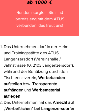
ab 1000 €
Rundum sorglos! Sie sind
bereits eng mit dem ATUS
verbunden, das freut uns!
Das Unternehmen darf in der Heim-
und Trainingsstätte des ATUS
Langenzersdorf (Vereinshalle /
Jahnstrasse 10, 2103 Langenzersdorf),
während der Benützung durch den
Tischtennisverein,
Werbebanden
aufstellen
bzw.
Transparente
aufhängen
und
Werbematerial
auflegen
Das Unternehmen hat das
Anrecht auf
„Werbeflächen“
bei Langenzersdorfer