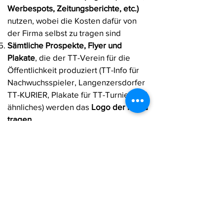
Werbespots, Zeitungsberichte, etc.)
nutzen, wobei die Kosten dafür von
der Firma selbst zu tragen sind
Sämtliche Prospekte, Flyer und
Plakate
, die der TT-Verein für die
Öffentlichkeit produziert (TT-Info für
Nachwuchsspieler, Langenzersdorfer
TT-KURIER, Plakate für TT-Turnier und
ähnliches) werden das
Logo der Firma
tragen
Das Unternehmen hat das
Vorrecht auf
die Anschaffung diverser Utensilien
(Pokale, Sachpreise, Banden etc.)
für
den Tischtennisverein, um die
Werbeeffekte im vollen Umfang
ausschöpfen zu können
Der Verein stellt die Halle samt TT-
Equipment