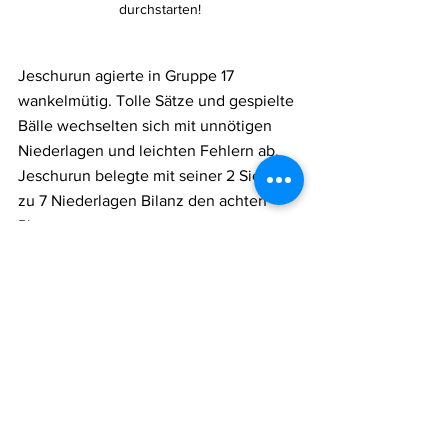
durchstarten!
Jeschurun agierte in Gruppe 17 
wankelmütig. Tolle Sätze und gespielte 
Bälle wechselten sich mit unnötigen 
Niederlagen und leichten Fehlern ab. 
Jeschurun belegte mit seiner 2 Siege 
zu 7 Niederlagen Bilanz den achten 
Platz.
Bernhard zeigte eine überaus 
couragierte und starke Leistung, die 
ihm Platz 5 einbrachte. Bernhard 
konnte 5 Partien gewinnen. Hätte er 
das Spiel gegen den Viertplatzierten 
nicht hauchdünn im Entscheidungssatz 
verloren, wäre er sogar als Vierter 