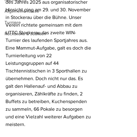
des Jahres 2025 aus organisatorischer 
Hinsicht ging am 29. und 30. November 
Allgemeine Klasse
in Stockerau über die Bühne. Unser 
Turniere
Verein richtete gemeinsam mit dem 
UTTC Stockerau das zweite WIN-
Rückblicke & Jubiläen
Turnier des laufenden Sportjahres aus. 
Eine Mammut-Aufgabe, galt es doch die 
Turnierleitung von 22 
Leistungsgruppen auf 44 
Tischtennistischen in 3 Sporthallen zu 
übernehmen. Doch nicht nur das. Es 
galt den Hallenauf- und Abbau zu 
organisieren, Zählkräfte zu finden, 2 
Buffets zu betreiben, Kuchenspenden 
zu sammeln, 66 Pokale zu besorgen 
und eine Vielzahl weiterer Aufgaben zu 
meistern. 