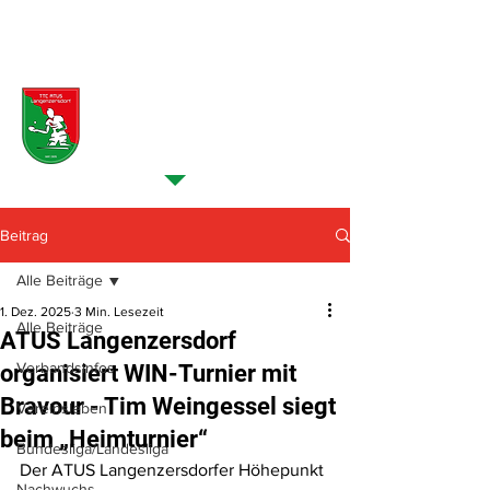
NEUES VOM VEREIN >
Beiträge
Beitrag
Alle Beiträge
1. Dez. 2025
3 Min. Lesezeit
Alle Beiträge
ATUS Langenzersdorf
Verbandsinfos
organisiert WIN-Turnier mit
Bravour - Tim Weingessel siegt
Vereinsleben
beim „Heimturnier“
Bundesliga/Landesliga
Der ATUS Langenzersdorfer Höhepunkt 
Nachwuchs