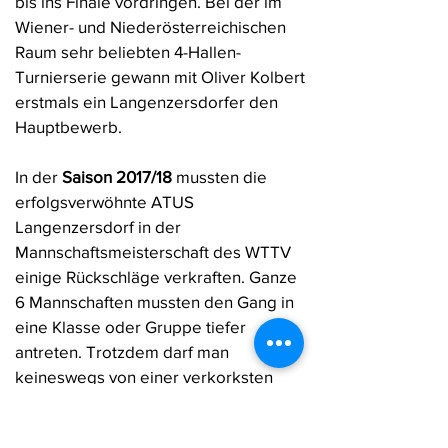
bis ins Finale vordringen. Bei der im
Wiener- und Niederösterreichischen
Raum sehr beliebten 4-Hallen-
Turnierserie gewann mit Oliver Kolbert
erstmals ein Langenzersdorfer den
Hauptbewerb.
In der
Saison 2017/18
mussten die
erfolgsverwöhnte ATUS
Langenzersdorf in der
Mannschaftsmeisterschaft des WTTV
einige Rückschläge verkraften. Ganze
6 Mannschaften mussten den Gang in
eine Klasse oder Gruppe tiefer
antreten. Trotzdem darf man
keineswegs von einer verkorksten
Saison sprechen. Wir konnten
immerhin 2 Meistertitel im WTTV