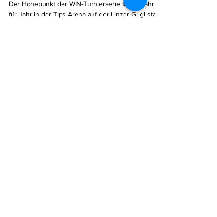
Podestplätze für Pia, Iris &
Kian beim WIN-Turnier in Linz
Der Höhepunkt der WIN-Turnierserie findet Jahr
für Jahr in der Tips-Arena auf der Linzer Gugl statt.