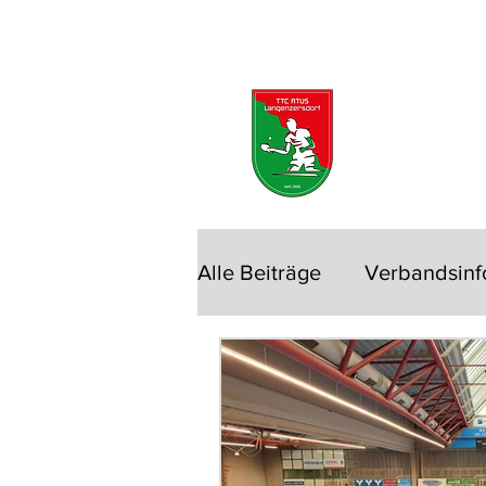
START
NEUES
TRAINING
MEISTER
NEUE
Alle Beiträge
Verbandsinf
Allgemeine Klasse
Tu