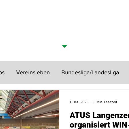
SCHAFT
ÜBER UNS
SPONSOREN
DOWN
S VOM VEREIN > Aktuelle Nachri
os
Vereinsleben
Bundesliga/Landesliga
rniere
Rückblicke & Jubiläen
1. Dez. 2025
3 Min. Lesezeit
ATUS Langenzer
organisiert WIN