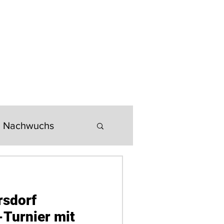
LOADS
SEKTIONEN
ANFAHRT & KONTAKT
chten
Nachwuchs
sdorf
-Turnier mit