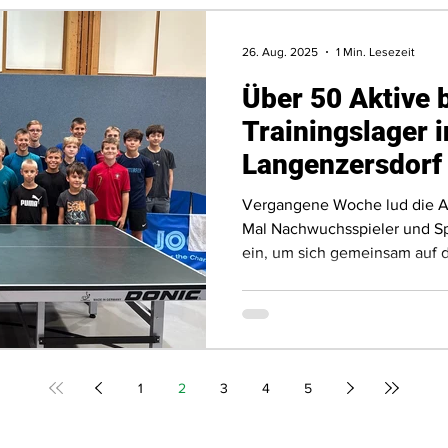
26. Aug. 2025
1 Min. Lesezeit
Über 50 Aktive 
Trainingslager i
Langenzersdorf
Vergangene Woche lud die A
Mal Nachwuchsspieler und Sp
ein, um sich gemeinsam auf
Meisterschaftssaison vorzube
1
2
3
4
5