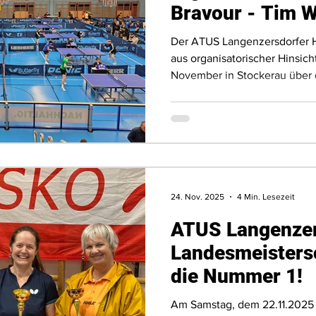
Bravour - Tim W
beim „Heimturn
Der ATUS Langenzersdorfer 
aus organisatorischer Hinsich
November in Stockerau über 
richtete gemeinsam mit dem
WIN-Turnier des laufenden S
Aufgabe, galt es doch die Tu
Leistungsgruppen auf 44 Tisc
Sporthallen zu übernehmen.
24. Nov. 2025
4 Min. Lesezeit
ATUS Langenzer
Landesmeisters
die Nummer 1!
Am Samstag, dem 22.11.2025