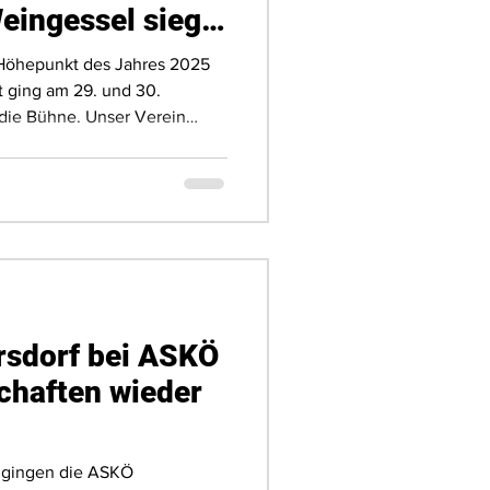
eingessel siegt
ier“
Höhepunkt des Jahres 2025
t ging am 29. und 30.
die Bühne. Unser Verein
 UTTC Stockerau das zweite
portjahres aus. Eine Mammut-
rnierleitung von 22
htennistischen in 3
sdorf bei ASKÖ
chaften wieder
 gingen die ASKÖ